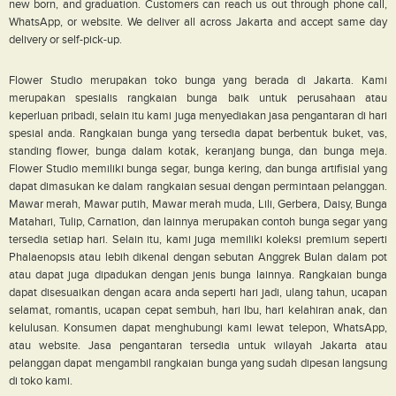
new born, and graduation. Customers can reach us out through phone call,
WhatsApp, or website. We deliver all across Jakarta and accept same day
delivery or self-pick-up.
Flower Studio merupakan toko bunga yang berada di Jakarta. Kami
merupakan spesialis rangkaian bunga baik untuk perusahaan atau
keperluan pribadi, selain itu kami juga menyediakan jasa pengantaran di hari
spesial anda. Rangkaian bunga yang tersedia dapat berbentuk buket, vas,
standing flower, bunga dalam kotak, keranjang bunga, dan bunga meja.
Flower Studio memiliki bunga segar, bunga kering, dan bunga artifisial yang
dapat dimasukan ke dalam rangkaian sesuai dengan permintaan pelanggan.
Mawar merah, Mawar putih, Mawar merah muda, Lili, Gerbera, Daisy, Bunga
Matahari, Tulip, Carnation, dan lainnya merupakan contoh bunga segar yang
tersedia setiap hari. Selain itu, kami juga memiliki koleksi premium seperti
Phalaenopsis atau lebih dikenal dengan sebutan Anggrek Bulan dalam pot
atau dapat juga dipadukan dengan jenis bunga lainnya. Rangkaian bunga
dapat disesuaikan dengan acara anda seperti hari jadi, ulang tahun, ucapan
selamat, romantis, ucapan cepat sembuh, hari Ibu, hari kelahiran anak, dan
kelulusan. Konsumen dapat menghubungi kami lewat telepon, WhatsApp,
atau website. Jasa pengantaran tersedia untuk wilayah Jakarta atau
pelanggan dapat mengambil rangkaian bunga yang sudah dipesan langsung
di toko kami.