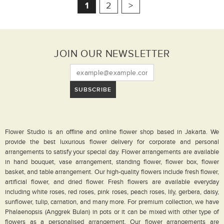
1
2
>
JOIN OUR NEWSLETTER
SUBSCRIBE
Flower Studio is an offline and online flower shop based in Jakarta. We
provide the best luxurious flower delivery for corporate and personal
arrangements to satisfy your special day. Flower arrangements are available
in hand bouquet, vase arrangement, standing flower, flower box, flower
basket, and table arrangement. Our high-quality flowers include fresh flower,
artificial flower, and dried flower. Fresh flowers are available everyday
including white roses, red roses, pink roses, peach roses, lily, gerbera, daisy,
sunflower, tulip, carnation, and many more. For premium collection, we have
Phalaenopsis (Anggrek Bulan) in pots or it can be mixed with other type of
flowers as a personalised arrangement. Our flower arrangements are