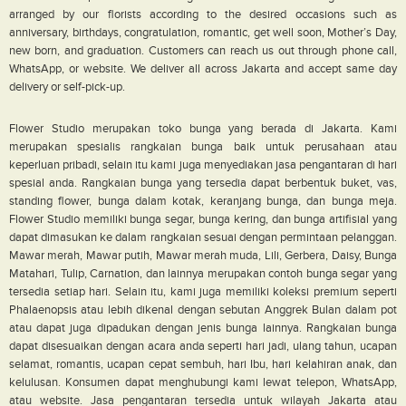
arranged by our florists according to the desired occasions such as
anniversary, birthdays, congratulation, romantic, get well soon, Mother’s Day,
new born, and graduation. Customers can reach us out through phone call,
WhatsApp, or website. We deliver all across Jakarta and accept same day
delivery or self-pick-up.
Flower Studio merupakan toko bunga yang berada di Jakarta. Kami
merupakan spesialis rangkaian bunga baik untuk perusahaan atau
keperluan pribadi, selain itu kami juga menyediakan jasa pengantaran di hari
spesial anda. Rangkaian bunga yang tersedia dapat berbentuk buket, vas,
standing flower, bunga dalam kotak, keranjang bunga, dan bunga meja.
Flower Studio memiliki bunga segar, bunga kering, dan bunga artifisial yang
dapat dimasukan ke dalam rangkaian sesuai dengan permintaan pelanggan.
Mawar merah, Mawar putih, Mawar merah muda, Lili, Gerbera, Daisy, Bunga
Matahari, Tulip, Carnation, dan lainnya merupakan contoh bunga segar yang
tersedia setiap hari. Selain itu, kami juga memiliki koleksi premium seperti
Phalaenopsis atau lebih dikenal dengan sebutan Anggrek Bulan dalam pot
atau dapat juga dipadukan dengan jenis bunga lainnya. Rangkaian bunga
dapat disesuaikan dengan acara anda seperti hari jadi, ulang tahun, ucapan
selamat, romantis, ucapan cepat sembuh, hari Ibu, hari kelahiran anak, dan
kelulusan. Konsumen dapat menghubungi kami lewat telepon, WhatsApp,
atau website. Jasa pengantaran tersedia untuk wilayah Jakarta atau